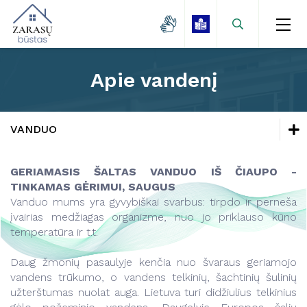
Apie vandenį
Naujienos
Zarasų miestas
Naujienos
VANDUO
Kaimo gyvenvietės
Vandentvarkos skyrius
Naujienos
Lėšų kaupimas
GERIAMASIS ŠALTAS VANDUO IŠ ČIAUPO -
Vartotojams
TINKAMAS GĖRIMUI, SAUGUS
Mokamų paslaugų kainos
Vandentvarkos skyrius
Veikla
Vanduo mums yra gyvybiškai svarbus: tirpdo ir perneša
Projektai
Vartotojams
įvairias medžiagas organizme, nuo jo priklauso kūno
Vanduo
temperatūra ir t.t.
Kontaktai
Veikla
Savitarna
Daug žmonių pasaulyje kenčia nuo švaraus geriamojo
Vanduo
Projektai
vandens trūkumo, o vandens telkinių, šachtinių šulinių
užterštumas nuolat auga. Lietuva turi didžiulius telkinius
Apie vandenį
Kainos