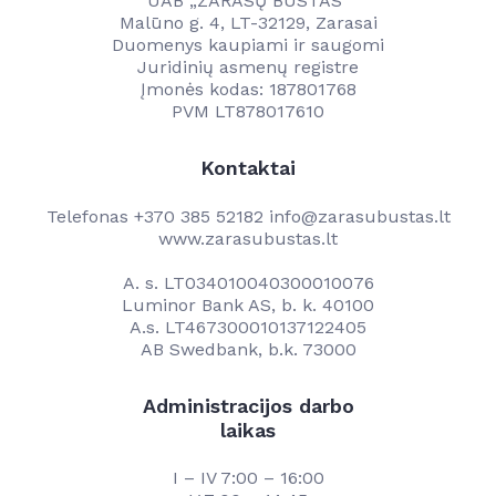
UAB „ZARASŲ BŪSTAS“
Malūno g. 4, LT-32129, Zarasai
Duomenys kaupiami ir saugomi
Juridinių asmenų registre
Įmonės kodas: 187801768
PVM LT878017610
Kontaktai
Telefonas
+370 385 52182
info@zarasubustas.lt
www.zarasubustas.lt
A. s. LT034010040300010076
Luminor Bank AS, b. k. 40100
A.s. LT467300010137122405
AB Swedbank, b.k. 73000
Administracijos darbo
laikas
I – IV 7:00 – 16:00