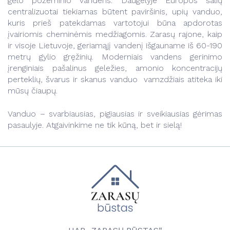
gėlo požeminio vandens. Daugelyje Europos šalių
Vandens kokybė
Kontaktai
centralizuotai tiekiamas būtent paviršinis, upių vanduo,
kuris prieš patekdamas vartotojui būna apdorotas
Vandens naudojimas
įvairiomis cheminėmis medžiagomis. Zarasų rajone, kaip
ir visoje Lietuvoje, geriamąjį vandenį išgauname iš 60-190
Geriamojo vandens ruošimo būdai
metrų gylio gręžinių. Moderniais vandens gerinimo
Dėl pavojaus žmonių sveikatai
Naujienos
įrenginiais pašalinus geležies, amonio koncentracijų
perteklių, švarus ir skanus vanduo vamzdžiais atiteka iki
Informacija apie geriamojo vandens tiekimo sistemos
Tvarkaraščiai
mūsų čiaupų.
rizikos vertinimą
Transporto ir komunalinio ūkio skyrius
Savitarna
Vanduo – svarbiausias, pigiausias ir sveikiausias gėrimas
Kontaktai
Paslaugos
pasaulyje. Atgaivinkime ne tik kūną, bet ir sielą!
Projektai
Naudinga informacija
Kainos
Projektai
Kontaktai
Kontaktai
Darbuotojams