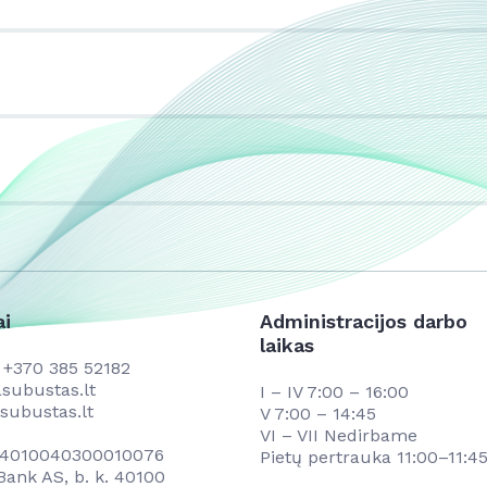
ai
Administracijos darbo
laikas
s
+370 385 52182
subustas.lt
I – IV 7:00 – 16:00
subustas.lt
V 7:00 – 14:45
VI – VII Nedirbame
034010040300010076
Pietų pertrauka 11:00–11:4
ank AS, b. k. 40100