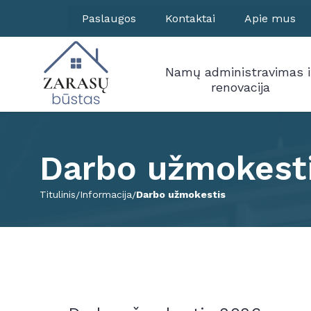
Paslaugos
Kontaktai
Apie mus
Namų administravimas i
renovacija
Darbo užmokest
Titulinis
Informacija
Darbo užmokestis