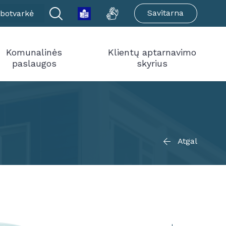
Savitarna
botvarkė
Komunalinės
Klientų aptarnavimo
paslaugos
skyrius
Atgal