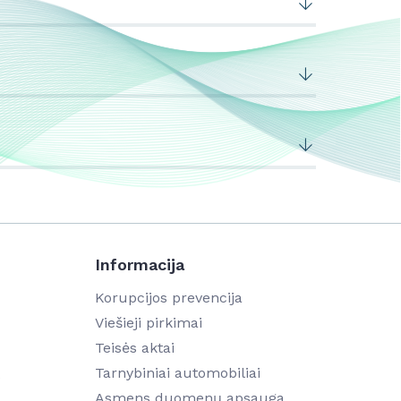
Informacija
Korupcijos prevencija
Viešieji pirkimai
Teisės aktai
Tarnybiniai automobiliai
5
Asmens duomenų apsauga