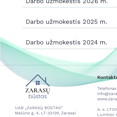
Darbo užmokestis 2026 m.
Darbo užmokestis 2025 m.
Darbo užmokestis 2024 m.
Kontakt
Telefona
info@zara
www.zara
UAB „ZARASŲ BŪSTAS“
A. s. LT
Malūno g. 4, LT-32129, Zarasai
Luminor B