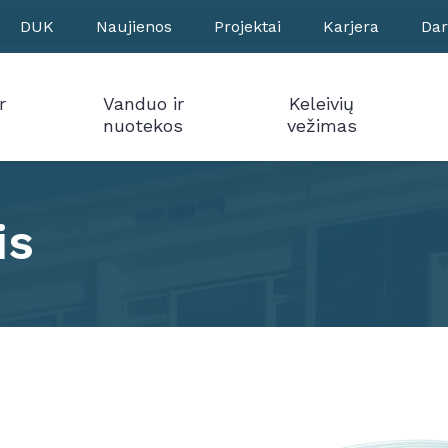
DUK
Naujienos
Projektai
Karjera
Dar
r
Vanduo ir
Keleivių
nuotekos
vežimas
is