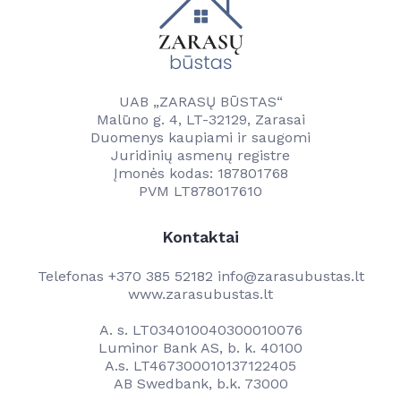
UAB „ZARASŲ BŪSTAS“
Malūno g. 4, LT-32129, Zarasai
Duomenys kaupiami ir saugomi
Juridinių asmenų registre
Įmonės kodas: 187801768
PVM LT878017610
Kontaktai
Telefonas
+370 385 52182
info@zarasubustas.lt
www.zarasubustas.lt
A. s. LT034010040300010076
Luminor Bank AS, b. k. 40100
A.s. LT467300010137122405
AB Swedbank, b.k. 73000