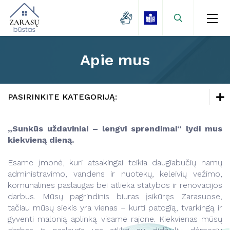
Apie mus
Naujienos
Zarasų miestas
Naujienos
PASIRINKITE KATEGORIJĄ:
Kaimo gyvenvietės
Vandentvarkos skyrius
Reorganizacija
Naujienos
Lėšų kaupimas
„Sunkūs uždaviniai – lengvi sprendimai“ lydi mus
Vartotojams
Tvarkaraščiai
kiekvieną dieną.
Mokamų paslaugų kainos
Veikla
Transporto ir komunalinio ūkio skyrius
Projektai
Esame įmonė, kuri atsakingai teikia daugiabučių namų
Vanduo
administravimo, vandens ir nuotekų, keleivių vežimo,
Kontaktai
Paslaugos
Kontaktai
komunalines paslaugas bei atlieka statybos ir renovacijos
Savitarna
Naudinga informacija
darbus. Mūsų pagrindinis biuras įsikūręs Zarasuose,
Projektai
tačiau mūsų siekis yra vienas – kurti patogią, tvarkingą ir
Projektai
gyventi malonią aplinką visame rajone. Kiekvienas mūsų
Kainos