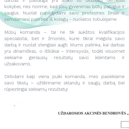
darbas ir paslauga yra atlikti su didžiuliu dėmesiu
Kontaktai
Kontaktai
kokybei, nes norime, kad jūsų gyvenimas būtų patogus ir
Darbuotojams
saugus. Nuolat papildydami savo profesines žinias ir
semdamiesi patirties iš kolegų - nuolatos tobulėjame.
Mūsų komanda – tai ne tik aukštos kvalifikacijos
specialistai, bet ir žmonės, kurie tikrai mėgsta savo
darbą ir nuolat stengiasi augti. Mums patinka, kai darbas
yra dinamiškas, o iššūkiai – intensyvūs, todėl visuomet
siekiame geriausių rezultatų savo klientams ir
užsakovams.
Dirbdami kaip viena puiki komanda, mes pasiekiame
savo tikslų – užtikriname sklandų ir saugų darbą bei
rūpestingai siekiamų rezultatų!