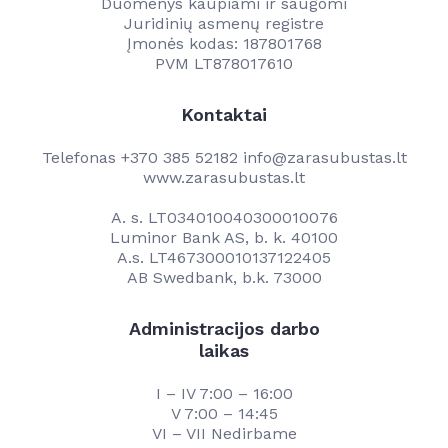
Duomenys kaupiami ir saugomi
Juridinių asmenų registre
Įmonės kodas: 187801768
PVM LT878017610
Kontaktai
Telefonas
+370 385 52182
info@zarasubustas.lt
www.zarasubustas.lt
A. s. LT034010040300010076
Luminor Bank AS, b. k. 40100
A.s. LT467300010137122405
AB Swedbank, b.k. 73000
Administracijos darbo
laikas
I – IV 7:00 – 16:00
V 7:00 – 14:45
VI – VII Nedirbame