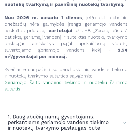
nuotekų tvarkymą ir paviršinių nuotekų tvarkymą.
Nuo 2026 m. vasario 1 dienos
, jeigu dėl techninių
priežasčių nėra galimybės įrengti geriamojo vandens
apskaitos prietaisų,
vartotojai
už UAB „Zarasų būstas“
patiektą geriamąjį vandenį ir suteiktas nuotekų tvarkymo
paslaugas atsiskaitys pagal apskaičiuotą vidutinį
suvartojamo geriamojo vandens kiekį -
2,54
m³/gyventojui per mėnesį.
Kviečiame susipažinti su bendrosiomis vandens tiekimo
ir nuotekų tvarkymo sutarties sąlygomis:
Geriamojo šalto vandens tiekimo ir nuotekų šalinimo
sutartis
1. Daugiabučių namų gyventojams,
perkantiems geriamojo vandens tiekimo
ir nuotekų tvarkymo paslaugas bute