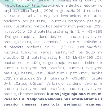
paviršinių nuotekų tvarkymo paslaugų kainų nustatymo
Apmokėjimas
Kontaktai
metodika, patvirtinta Valstybinės energetikos reguliavimo
Patariame
tarybos (toliau-Taryba) 2006 m. gruodžio 21 d. nutarimu
Nr. O3-92 „ Dėl Geriamojo vandens tiekimo ir nuotekų
Veikla
tvarkymo bei paviršinių nuotekų tvarkymo paslaugų
kainų nustatymo metodikos patvirtinimo“, įvertinusi 2025
Vanduo
Naujienos
m. rugpjūčio 20 d. pateiktą prašymą Nr. 1.3. Mr -(S)-888
„Dėl geriamojo vandens tiekimo ir nuotekų tvarkymo
Savitarna
Tvarkaraščiai
paslaugų bazinių kainų derinimo“ ir 2025 m. lapkričio 10
Transporto ir komunalinio ūkio skyrius
d. pateiktą prašymą Nr. 1.3 -(S)-1172 „Dėl paviršinių
Projektai
nuotekų tvarkymo kainos nustatymo“ bei 2025 m.
Kontaktai
Paslaugos
Kainos
gruodžio 12 d. pateiktą raštą Nr. 1.3. Mr-(S)-1295 „Dėl
papildomos medžiagos geriamojo vandens tiekimo ir
Naudinga informacija
Kontaktai
nuotekų tvarkymo bei paviršinių nuotekų tvarkymo
Projektai
paslaugų bazinių kainų skaičiavimui pateikimo“, Taryba
2025 m. gruodžio 29 d. nutarimu Nr. O3E-1931 nustatė
Kontaktai
UAB „Zarasų būstas“ geriamojo vandens tiekimo ir
nuotekų tvarkymo bei paviršinių nuotekų tvarkymo
Darbuotojams
paslaugų bazines kainas,
kurios įsigalioja nuo 2026 m.
vasario 1 d. Naujomis kainomis bus atsiskaitoma už
vasario mėnesį suvartotą geriamąjį vandenį,