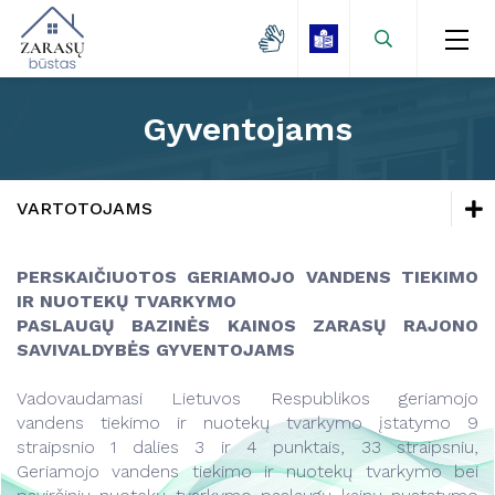
Gyventojams
Naujienos
Zarasų miestas
Naujienos
VARTOTOJAMS
Kaimo gyvenvietės
Vandentvarkos skyrius
Naujienos
Lėšų kaupimas
PERSKAIČIUOTOS GERIAMOJO VANDENS TIEKIMO
Vartotojams
IR NUOTEKŲ TVARKYMO
Mokamų paslaugų kainos
Vandentvarkos skyrius
Veikla
PASLAUGŲ BAZINĖS KAINOS ZARASŲ RAJONO
Projektai
Vartotojams
SAVIVALDYBĖS GYVENTOJAMS
Vanduo
Kontaktai
Gyventojams
Vadovaudamasi Lietuvos Respublikos geriamojo
Savitarna
vandens tiekimo ir nuotekų tvarkymo įstatymo 9
Įmonėms ir organizacijoms
Projektai
straipsnio 1 dalies 3 ir 4 punktais, 33 straipsniu,
Papildomų paslaugų kainos
Geriamojo vandens tiekimo ir nuotekų tvarkymo bei
Kainos