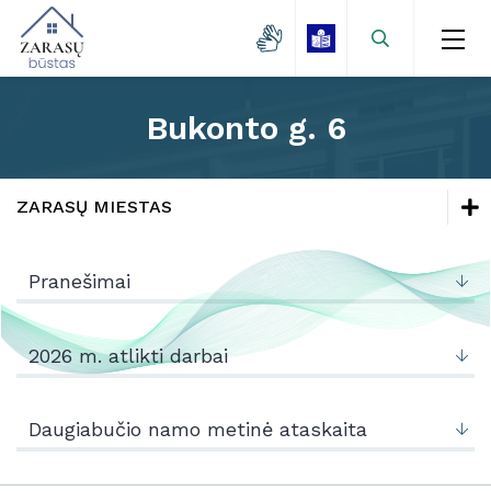
Bukonto g. 6
Naujienos
Zarasų miestas
ZARASŲ MIESTAS
Kaimo gyvenvietės
Naujienos
Lėšų kaupimas
Pranešimai
Mokamų paslaugų kainos
Zarasų miestas
Projektai
Kaimo gyvenvietės
2026 m. atlikti darbai
Kontaktai
Lėšų kaupimas
Daugiabučio namo metinė ataskaita
Mokamų paslaugų kainos
Projektai