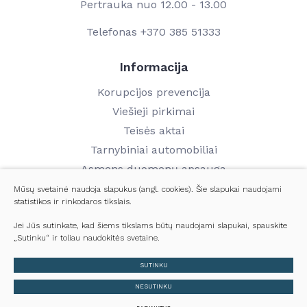
Pertrauka nuo 12.00 - 13.00
Telefonas
+370 385 51333
Informacija
Korupcijos prevencija
Viešieji pirkimai
Teisės aktai
Tarnybiniai automobiliai
Asmens duomenų apsauga
Finansinių ataskaitų rinkiniai
Mūsų svetainė naudoja slapukus (angl. cookies). Šie slapukai naudojami
statistikos ir rinkodaros tikslais.
Darbo užmokestis
Kontaktai
Jei Jūs sutinkate, kad šiems tikslams būtų naudojami slapukai, spauskite
„Sutinku“ ir toliau naudokitės svetaine.
© 2024 Visos teisės saugomos
SUTINKU
Slapukų parinktys
NESUTINKU
Duomenų apsauga