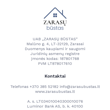
Naujienos
Kontaktai
Vandentvarkos skyrius
Naujienos
Vartotojams
Tvarkaraščiai
Veikla
Transporto ir komunalinio ūkio skyrius
Vanduo
UAB „ZARASŲ BŪSTAS“
Kontaktai
Paslaugos
Malūno g. 4, LT-32129, Zarasai
Savitarna
Duomenys kaupiami ir saugomi
Naudinga informacija
Projektai
Juridinių asmenų registre
Projektai
Įmonės kodas: 187801768
Kainos
PVM LT878017610
Kontaktai
Kontaktai
Darbuotojams
Kontaktai
Telefonas
+370 385 52182
info@zarasubustas.lt
www.zarasubustas.lt
A. s. LT034010040300010076
Luminor Bank AS, b. k. 40100