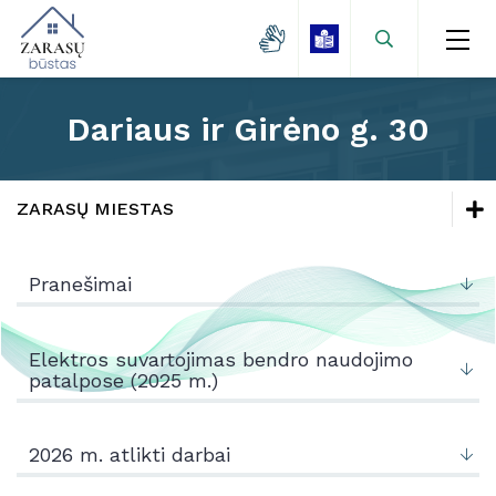
Dariaus ir Girėno g. 30
Naujienos
Zarasų miestas
ZARASŲ MIESTAS
Kaimo gyvenvietės
Naujienos
Lėšų kaupimas
Pranešimai
Mokamų paslaugų kainos
Zarasų miestas
Projektai
Kaimo gyvenvietės
Elektros suvartojimas bendro naudojimo
patalpose (2025 m.)
Kontaktai
Lėšų kaupimas
Mokamų paslaugų kainos
2026 m. atlikti darbai
Projektai