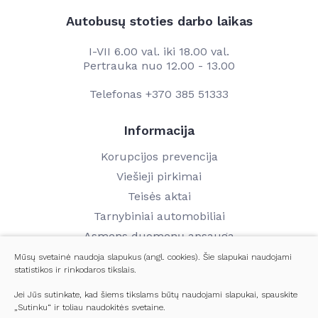
Autobusų stoties darbo laikas
I-VII 6.00 val. iki 18.00 val.
Pertrauka nuo 12.00 - 13.00
Telefonas
+370 385 51333
Informacija
Korupcijos prevencija
Viešieji pirkimai
Teisės aktai
Tarnybiniai automobiliai
Asmens duomenų apsauga
Finansinių ataskaitų rinkiniai
Mūsų svetainė naudoja slapukus (angl. cookies). Šie slapukai naudojami
statistikos ir rinkodaros tikslais.
Darbo užmokestis
Kontaktai
Jei Jūs sutinkate, kad šiems tikslams būtų naudojami slapukai, spauskite
„Sutinku“ ir toliau naudokitės svetaine.