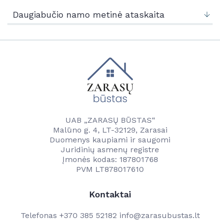
Naujienos
Kontaktai
Daugiabučio namo metinė ataskaita
Vandentvarkos skyrius
Naujienos
Vartotojams
Tvarkaraščiai
Veikla
Transporto ir komunalinio ūkio skyrius
Vanduo
Kontaktai
Paslaugos
Savitarna
Naudinga informacija
Projektai
Projektai
UAB „ZARASŲ BŪSTAS“
Kainos
Malūno g. 4, LT-32129, Zarasai
Kontaktai
Duomenys kaupiami ir saugomi
Kontaktai
Juridinių asmenų registre
Darbuotojams
Įmonės kodas: 187801768
PVM LT878017610
Kontaktai
Telefonas
+370 385 52182
info@zarasubustas.lt