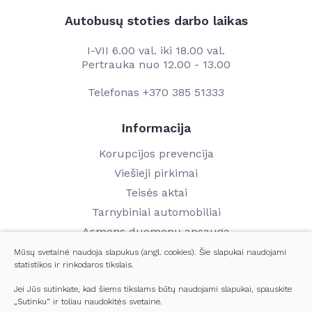
Autobusų stoties darbo laikas
I-VII 6.00 val. iki 18.00 val.
Pertrauka nuo 12.00 - 13.00
Telefonas
+370 385 51333
Informacija
Korupcijos prevencija
Viešieji pirkimai
Teisės aktai
Tarnybiniai automobiliai
Asmens duomenų apsauga
Finansinių ataskaitų rinkiniai
Mūsų svetainė naudoja slapukus (angl. cookies). Šie slapukai naudojami
statistikos ir rinkodaros tikslais.
Darbo užmokestis
Kontaktai
Jei Jūs sutinkate, kad šiems tikslams būtų naudojami slapukai, spauskite
„Sutinku“ ir toliau naudokitės svetaine.