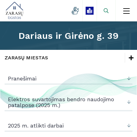
Dariaus ir Girėno g. 39
Naujienos
Zarasų miestas
ZARASŲ MIESTAS
Kaimo gyvenvietės
Naujienos
Lėšų kaupimas
Pranešimai
Mokamų paslaugų kainos
Zarasų miestas
Projektai
Kaimo gyvenvietės
Elektros suvartojimas bendro naudojimo
patalpose (2025 m.)
Kontaktai
Lėšų kaupimas
Mokamų paslaugų kainos
2025 m. atlikti darbai
Projektai