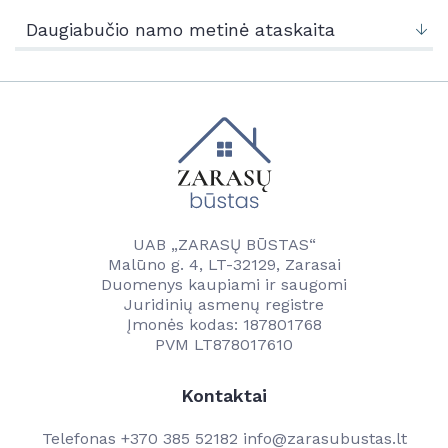
Naujienos
Kontaktai
Daugiabučio namo metinė ataskaita
Vandentvarkos skyrius
Naujienos
Vartotojams
Tvarkaraščiai
Veikla
Transporto ir komunalinio ūkio skyrius
Vanduo
Kontaktai
Paslaugos
Savitarna
Naudinga informacija
Projektai
Projektai
UAB „ZARASŲ BŪSTAS“
Kainos
Malūno g. 4, LT-32129, Zarasai
Kontaktai
Duomenys kaupiami ir saugomi
Kontaktai
Juridinių asmenų registre
Darbuotojams
Įmonės kodas: 187801768
PVM LT878017610
Kontaktai
Telefonas
+370 385 52182
info@zarasubustas.lt