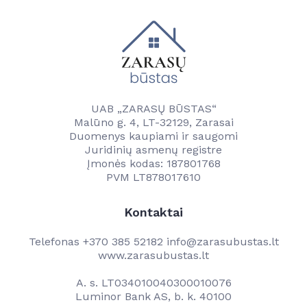
Naujienos
Kontaktai
Vandentvarkos skyrius
Naujienos
Vartotojams
Tvarkaraščiai
Veikla
Transporto ir komunalinio ūkio skyrius
Vanduo
UAB „ZARASŲ BŪSTAS“
Kontaktai
Paslaugos
Malūno g. 4, LT-32129, Zarasai
Savitarna
Duomenys kaupiami ir saugomi
Naudinga informacija
Projektai
Juridinių asmenų registre
Projektai
Įmonės kodas: 187801768
Kainos
PVM LT878017610
Kontaktai
Kontaktai
Darbuotojams
Kontaktai
Telefonas
+370 385 52182
info@zarasubustas.lt
www.zarasubustas.lt
A. s. LT034010040300010076
Luminor Bank AS, b. k. 40100