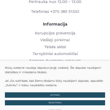
Pertrauka nuo 12.00 - 13.00
Telefonas
+370 385 51333
Informacija
Korupcijos prevencija
Viešieji pirkimai
Teisės aktai
Tarnybiniai automobiliai
Asmens duomenų apsauga
Finansinių ataskaitų rinkiniai
Mūsų svetainė naudoja slapukus (angl. cookies). Šie slapukai naudojami
statistikos ir rinkodaros tikslais.
Darbo užmokestis
Kontaktai
Jei Jūs sutinkate, kad šiems tikslams būtų naudojami slapukai, spauskite
„Sutinku“ ir toliau naudokitės svetaine.
© 2024 Visos teisės saugomos
SUTINKU
Slapukų parinktys
NESUTINKU
Duomenų apsauga