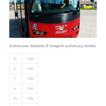
Kontaktai
Kontaktai
Kontaktai
Darbuotojams
Darbuotojams
Autobusas išvyksta iš Visagino autobusų stoties
Kontaktai
Pr.
7.00
A.
7.00
T.
7.00
K.
7.00
Pn.
7.00