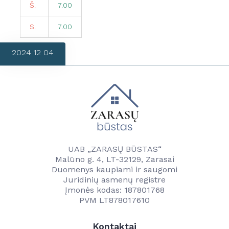
Š.
7.00
S.
7.00
2024 12 04
UAB „ZARASŲ BŪSTAS“
Malūno g. 4, LT-32129, Zarasai
Duomenys kaupiami ir saugomi
Juridinių asmenų registre
Įmonės kodas: 187801768
PVM LT878017610
Kontaktai