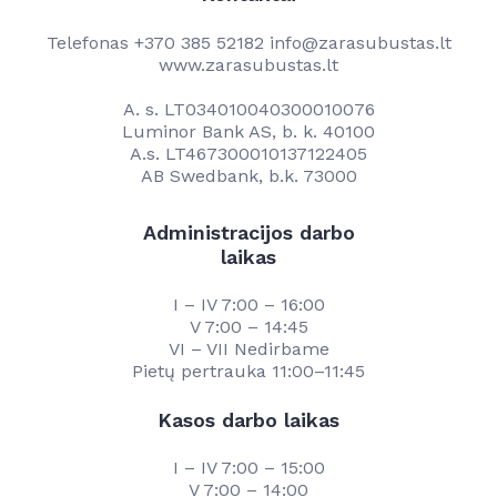
Telefonas
+370 385 52182
info@zarasubustas.lt
www.zarasubustas.lt
A. s. LT034010040300010076
Luminor Bank AS, b. k. 40100
A.s. LT467300010137122405
AB Swedbank, b.k. 73000
Administracijos darbo
laikas
I – IV 7:00 – 16:00
V 7:00 – 14:45
VI – VII Nedirbame
Pietų pertrauka 11:00–11:45
Kasos darbo laikas
I – IV 7:00 – 15:00
V 7:00 – 14:00