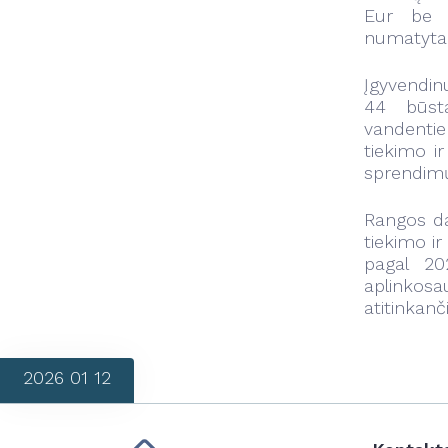
Eur be 
numatyta
Įgyvendi
44 būsta
vandentie
tiekimo i
sprendimų
Rangos da
tiekimo i
pagal 20
aplinkosa
atitinkanč
2026 01 12