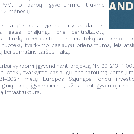
PVM, o darbų įgyvendinimo trukmė
 12 mėnesių.
nus rangos sutartyje numatytus darbus,
i galės prisijungti prie centralizuotų
kio tinklų, o 58 būstai – prie nuotekų surinkimo tink
r nuotekų tvarkymo paslaugų prieinamumą, leis atsisak
 bei sumažins taršos riziką.
rbai vykdomi įgyvendinant projektą Nr. 29-213-P-0002
r nuotekų tvarkymo paslaugų prieinamumą Zarasų raj
21–2027 metų Europos Sąjungos fondų investicijų
uginių tikslų įgyvendinimo, užtikrinant gyventojams s
ią infrastruktūrą.