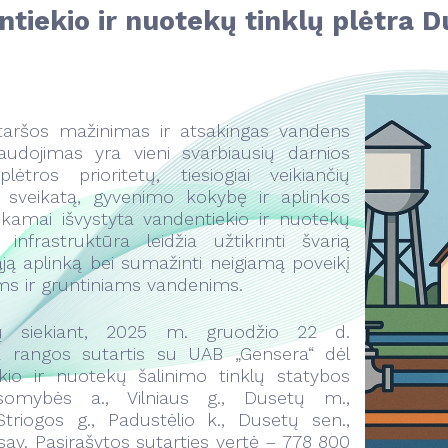
tiekio ir nuotekų tinklų plėtra 
taršos mažinimas ir atsakingas vandens
naudojimas yra vieni svarbiausių darnios
lėtros prioritetų, tiesiogiai veikiančių
 sveikatą, gyvenimo kokybę ir aplinkos
nkamai išvystyta vandentiekio ir nuotekų
infrastruktūra leidžia užtikrinti švarią
ą aplinką bei sumažinti neigiamą poveikį
ams ir gruntiniams vandenims.
lų siekiant, 2025 m. gruodžio 22 d.
a rangos sutartis su UAB „Gensera“ dėl
kio ir nuotekų šalinimo tinklų statybos
usomybės a., Vilniaus g., Dusetų m.,
triogos g., Padustėlio k., Dusetų sen.,
sav. Pasirašytos sutarties vertė – 778 800