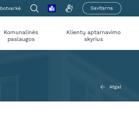
Savitarna
botvarkė
Komunalinės
Klientų aptarnavimo
paslaugos
skyrius
Atgal