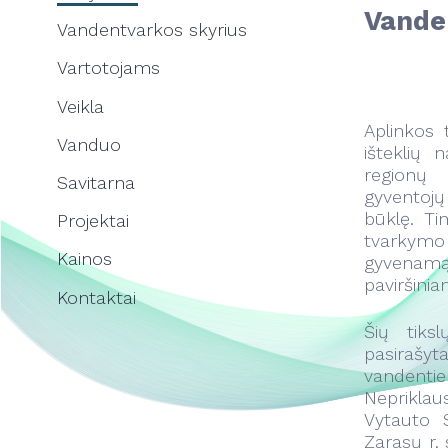
Vanden
Vandentvarkos skyrius
Vartotojams
Veikla
Aplinkos 
Vanduo
išteklių 
regionų p
Savitarna
gyventojų
būklę. Ti
Projektai
tvarkymo 
Kainos
gyvenamąj
paviršini
Kontaktai
Šių tiks
pasirašyt
vandentie
Neprikla
Vytauto S
Zarasų r. 