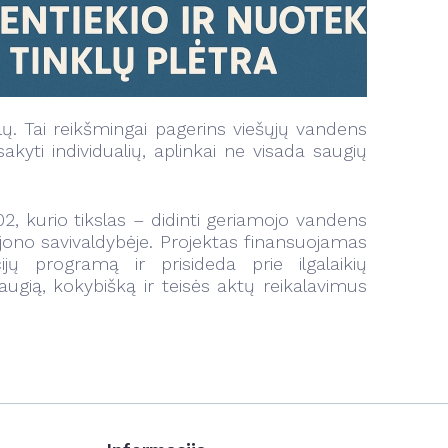
lų. Tai reikšmingai pagerins viešųjų vandens
yti individualių, aplinkai ne visada saugių
, kurio tikslas – didinti geriamojo vandens
ono savivaldybėje. Projektas finansuojamas
 programą ir prisideda prie ilgalaikių
augią, kokybišką ir teisės aktų reikalavimus