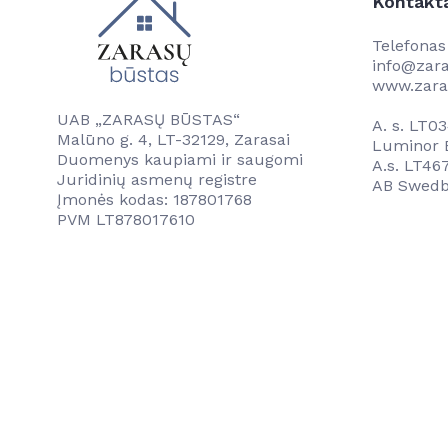
Kontakt
Telefona
info@zara
www.zara
UAB „ZARASŲ BŪSTAS“
A. s. LT
Malūno g. 4, LT-32129, Zarasai
Luminor B
Duomenys kaupiami ir saugomi
A.s. LT4
Juridinių asmenų registre
AB Swedb
Įmonės kodas: 187801768
PVM LT878017610