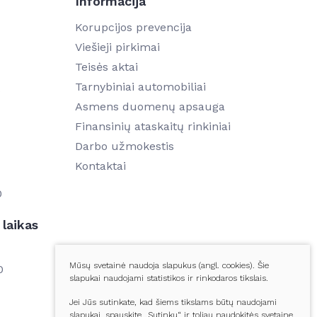
Informacija
Korupcijos prevencija
Viešieji pirkimai
Teisės aktai
Tarnybiniai automobiliai
5
Asmens duomenų apsauga
Finansinių ataskaitų rinkiniai
Darbo užmokestis
Kontaktai
0
laikas
Mūsų svetainė naudoja slapukus (angl. cookies). Šie
0
slapukai naudojami statistikos ir rinkodaros tikslais.
Jei Jūs sutinkate, kad šiems tikslams būtų naudojami
slapukai, spauskite „Sutinku“ ir toliau naudokitės svetaine.