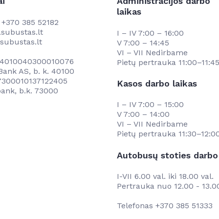
ai
Administracijos darbo
laikas
s
+370 385 52182
subustas.lt
I – IV 7:00 – 16:00
subustas.lt
V 7:00 – 14:45
VI – VII Nedirbame
034010040300010076
Pietų pertrauka 11:00–11:4
ank AS, b. k. 40100
67300010137122405
Kasos darbo laikas
ank, b.k. 73000
I – IV 7:00 – 15:00
V 7:00 – 14:00
VI – VII Nedirbame
Pietų pertrauka 11:30–12:0
Autobusų stoties darbo 
I-VII 6.00 val. iki 18.00 val.
Pertrauka nuo 12.00 - 13.0
Telefonas
+370 385 51333