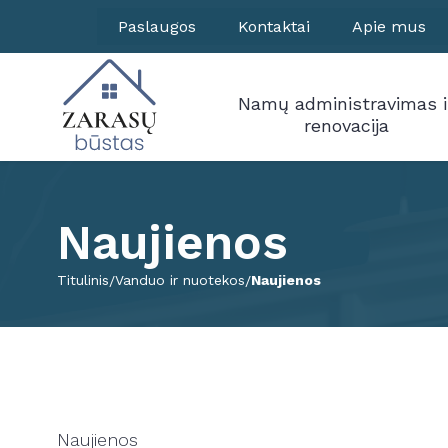
Paslaugos
Kontaktai
Apie mus
Namų administravimas i
renovacija
Naujienos
Titulinis
Vanduo ir nuotekos
Naujienos
Naujienos