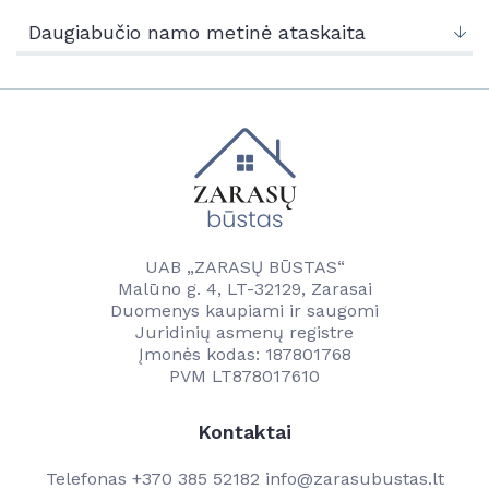
Naujienos
Kontaktai
Daugiabučio namo metinė ataskaita
Vandentvarkos skyrius
Naujienos
Vartotojams
Tvarkaraščiai
Veikla
Transporto ir komunalinio ūkio skyrius
Vanduo
Kontaktai
Paslaugos
Savitarna
Naudinga informacija
Projektai
Projektai
UAB „ZARASŲ BŪSTAS“
Kainos
Malūno g. 4, LT-32129, Zarasai
Kontaktai
Duomenys kaupiami ir saugomi
Kontaktai
Juridinių asmenų registre
Darbuotojams
Įmonės kodas: 187801768
PVM LT878017610
Kontaktai
Telefonas
+370 385 52182
info@zarasubustas.lt