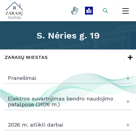
S. Nėries g. 19
Naujienos
Zarasų miestas
ZARASŲ MIESTAS
Kaimo gyvenvietės
Naujienos
Lėšų kaupimas
Pranešimai
Mokamų paslaugų kainos
Zarasų miestas
Projektai
Kaimo gyvenvietės
Elektros suvartojimas bendro naudojimo
patalpose (2026 m.)
Kontaktai
Lėšų kaupimas
Mokamų paslaugų kainos
2026 m. atlikti darbai
Projektai