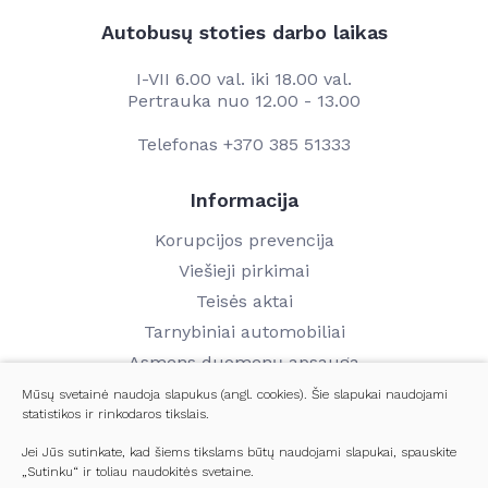
Autobusų stoties darbo laikas
I-VII 6.00 val. iki 18.00 val.
Pertrauka nuo 12.00 - 13.00
Telefonas
+370 385 51333
Informacija
Korupcijos prevencija
Viešieji pirkimai
Teisės aktai
Tarnybiniai automobiliai
Asmens duomenų apsauga
Finansinių ataskaitų rinkiniai
Mūsų svetainė naudoja slapukus (angl. cookies). Šie slapukai naudojami
statistikos ir rinkodaros tikslais.
Darbo užmokestis
Kontaktai
Jei Jūs sutinkate, kad šiems tikslams būtų naudojami slapukai, spauskite
„Sutinku“ ir toliau naudokitės svetaine.