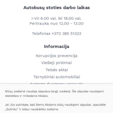
Autobusų stoties darbo laikas
I-VII 6.00 val. iki 18.00 val.
Pertrauka nuo 12.00 - 13.00
Telefonas
+370 385 51333
Informacija
Korupcijos prevencija
Viešieji pirkimai
Teisės aktai
Tarnybiniai automobiliai
Asmens duomenų apsauga
Finansinių ataskaitų rinkiniai
Mūsų svetainė naudoja slapukus (angl. cookies). Šie slapukai naudojami
statistikos ir rinkodaros tikslais.
Darbo užmokestis
Kontaktai
Jei Jūs sutinkate, kad šiems tikslams būtų naudojami slapukai, spauskite
„Sutinku“ ir toliau naudokitės svetaine.