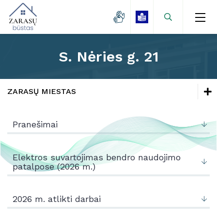
S. Nėries g. 21
Naujienos
Zarasų miestas
ZARASŲ MIESTAS
Kaimo gyvenvietės
Naujienos
Lėšų kaupimas
Pranešimai
Mokamų paslaugų kainos
Zarasų miestas
Projektai
Kaimo gyvenvietės
Elektros suvartojimas bendro naudojimo
patalpose (2026 m.)
Kontaktai
Lėšų kaupimas
Mokamų paslaugų kainos
2026 m. atlikti darbai
Projektai