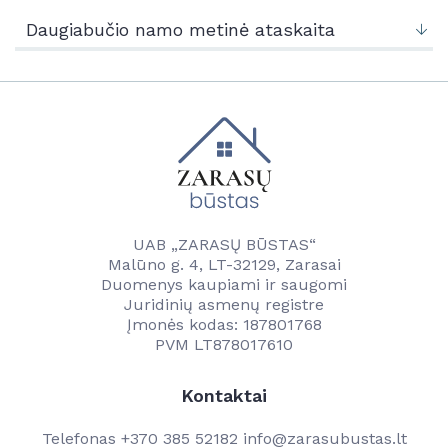
Naujienos
Kontaktai
Daugiabučio namo metinė ataskaita
Vandentvarkos skyrius
Naujienos
Vartotojams
Tvarkaraščiai
Veikla
Transporto ir komunalinio ūkio skyrius
Vanduo
Kontaktai
Paslaugos
Savitarna
Naudinga informacija
Projektai
Projektai
UAB „ZARASŲ BŪSTAS“
Kainos
Malūno g. 4, LT-32129, Zarasai
Kontaktai
Duomenys kaupiami ir saugomi
Kontaktai
Juridinių asmenų registre
Darbuotojams
Įmonės kodas: 187801768
PVM LT878017610
Kontaktai
Telefonas
+370 385 52182
info@zarasubustas.lt