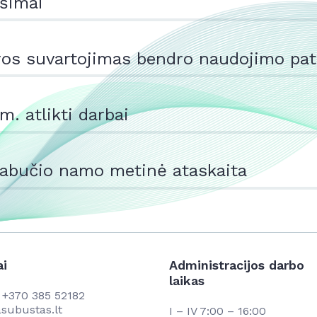
šimai
ros suvartojimas bendro naudojimo pat
m. atlikti darbai
abučio namo metinė ataskaita
ai
Administracijos darbo
laikas
s
+370 385 52182
subustas.lt
I – IV 7:00 – 16:00