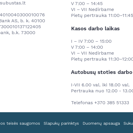
subustas.lt
V 7:00 – 14:45
VI – VII Nedirbame
034010040300010076
Pietų pertrauka 11:00–11:4
ank AS, b. k. 40100
67300010137122405
Kasos darbo laikas
ank, b.k. 73000
I – IV 7:00 – 15:00
V 7:00 – 14:00
VI – VII Nedirbame
Pietų pertrauka 11:30–12:0
Autobusų stoties darbo 
I-VII 6.00 val. iki 18.00 val.
Pertrauka nuo 12.00 - 13.0
Telefonas
+370 385 51333
sos teisės saugomos
Slapukų parinktys
Duomenų apsauga
Suku