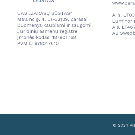
www.zara
UAB „ZARASŲ BŪSTAS“
A. s. LT
Malūno g. 4, LT-32129, Zarasai
Luminor B
Duomenys kaupiami ir saugomi
A.s. LT4
Juridinių asmenų registre
AB Swedb
Įmonės kodas: 187801768
PVM LT878017610
© 2024 Vi