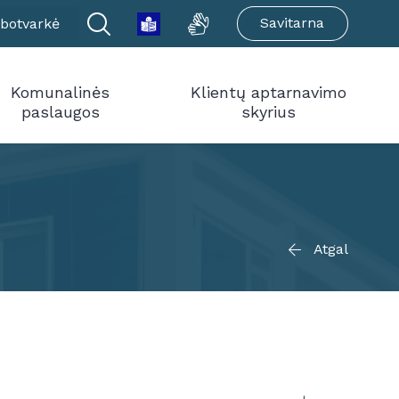
Savitarna
botvarkė
Komunalinės
Klientų aptarnavimo
paslaugos
skyrius
Atgal