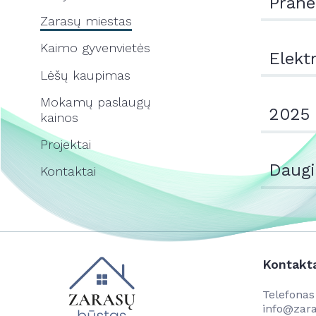
Prane
Zarasų miestas
Kaimo gyvenvietės
Elekt
Lėšų kaupimas
Mokamų paslaugų
2025 
kainos
Projektai
Daugi
Kontaktai
Kontakt
Telefona
info@zara