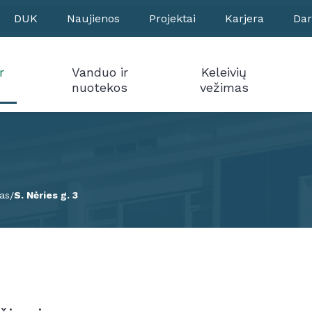
DUK
Naujienos
Projektai
Karjera
Dar
r
Vanduo ir
Keleivių
nuotekos
vežimas
as
S. Nėries g. 3