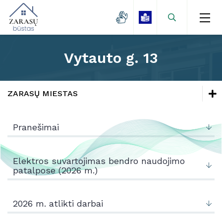
Vytauto g. 13
Naujienos
Zarasų miestas
ZARASŲ MIESTAS
Kaimo gyvenvietės
Naujienos
Lėšų kaupimas
Pranešimai
Mokamų paslaugų kainos
Zarasų miestas
Projektai
Kaimo gyvenvietės
Elektros suvartojimas bendro naudojimo
patalpose (2026 m.)
Kontaktai
Lėšų kaupimas
Mokamų paslaugų kainos
2026 m. atlikti darbai
Projektai