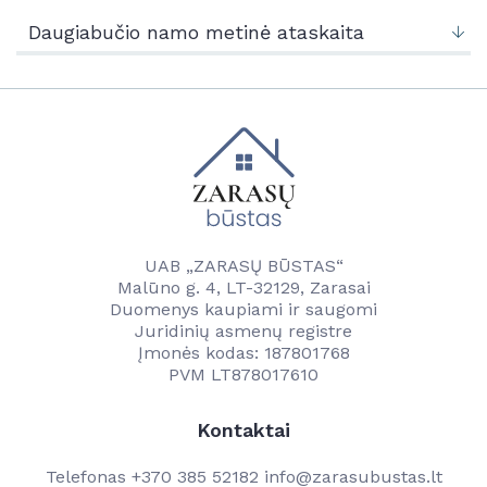
Naujienos
Kontaktai
Daugiabučio namo metinė ataskaita
Vandentvarkos skyrius
Naujienos
Vartotojams
Tvarkaraščiai
Veikla
Transporto ir komunalinio ūkio skyrius
Vanduo
Kontaktai
Paslaugos
Savitarna
Naudinga informacija
Projektai
Projektai
UAB „ZARASŲ BŪSTAS“
Kainos
Malūno g. 4, LT-32129, Zarasai
Kontaktai
Duomenys kaupiami ir saugomi
Kontaktai
Juridinių asmenų registre
Darbuotojams
Įmonės kodas: 187801768
PVM LT878017610
Kontaktai
Telefonas
+370 385 52182
info@zarasubustas.lt