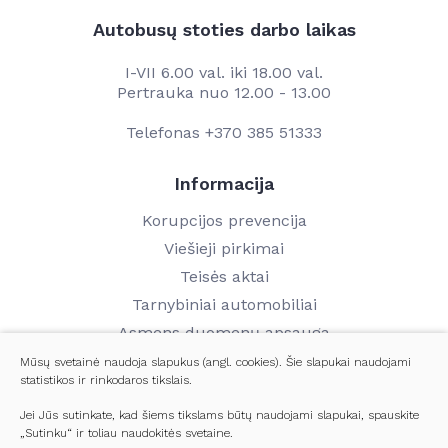
Autobusų stoties darbo laikas
I-VII 6.00 val. iki 18.00 val.
Pertrauka nuo 12.00 - 13.00
Telefonas
+370 385 51333
Informacija
Korupcijos prevencija
Viešieji pirkimai
Teisės aktai
Tarnybiniai automobiliai
Asmens duomenų apsauga
Finansinių ataskaitų rinkiniai
Mūsų svetainė naudoja slapukus (angl. cookies). Šie slapukai naudojami
statistikos ir rinkodaros tikslais.
Darbo užmokestis
Kontaktai
Jei Jūs sutinkate, kad šiems tikslams būtų naudojami slapukai, spauskite
„Sutinku“ ir toliau naudokitės svetaine.