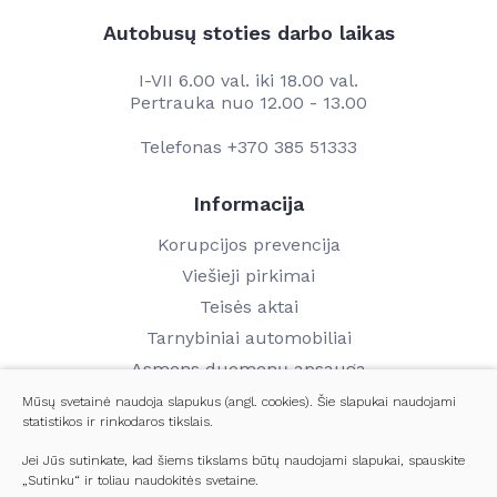
Autobusų stoties darbo laikas
I-VII 6.00 val. iki 18.00 val.
Pertrauka nuo 12.00 - 13.00
Telefonas
+370 385 51333
Informacija
Korupcijos prevencija
Viešieji pirkimai
Teisės aktai
Tarnybiniai automobiliai
Asmens duomenų apsauga
Finansinių ataskaitų rinkiniai
Mūsų svetainė naudoja slapukus (angl. cookies). Šie slapukai naudojami
statistikos ir rinkodaros tikslais.
Darbo užmokestis
Kontaktai
Jei Jūs sutinkate, kad šiems tikslams būtų naudojami slapukai, spauskite
„Sutinku“ ir toliau naudokitės svetaine.