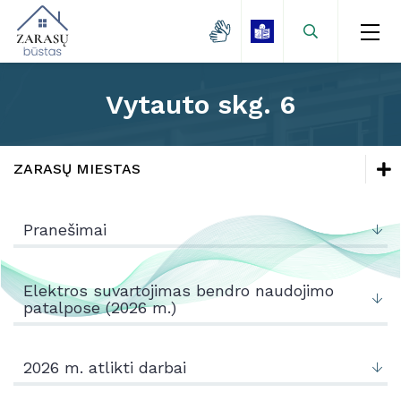
Vytauto skg. 6
Naujienos
Zarasų miestas
ZARASŲ MIESTAS
Kaimo gyvenvietės
Naujienos
Lėšų kaupimas
Pranešimai
Mokamų paslaugų kainos
Zarasų miestas
Projektai
Kaimo gyvenvietės
Elektros suvartojimas bendro naudojimo
patalpose (2026 m.)
Kontaktai
Lėšų kaupimas
Mokamų paslaugų kainos
2026 m. atlikti darbai
Projektai