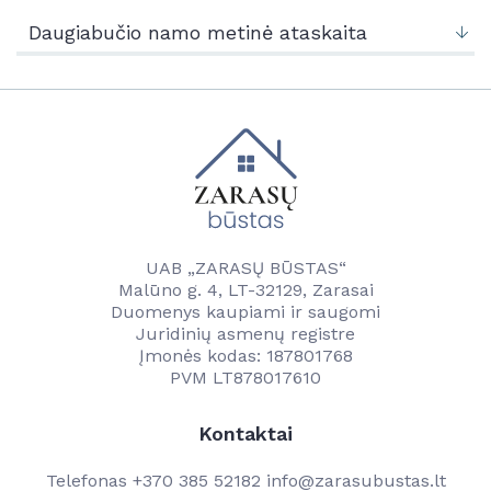
Naujienos
Kontaktai
Daugiabučio namo metinė ataskaita
Vandentvarkos skyrius
Naujienos
Vartotojams
Tvarkaraščiai
Veikla
Transporto ir komunalinio ūkio skyrius
Vanduo
Kontaktai
Paslaugos
Savitarna
Naudinga informacija
Projektai
Projektai
UAB „ZARASŲ BŪSTAS“
Kainos
Malūno g. 4, LT-32129, Zarasai
Kontaktai
Duomenys kaupiami ir saugomi
Kontaktai
Juridinių asmenų registre
Darbuotojams
Įmonės kodas: 187801768
PVM LT878017610
Kontaktai
Telefonas
+370 385 52182
info@zarasubustas.lt