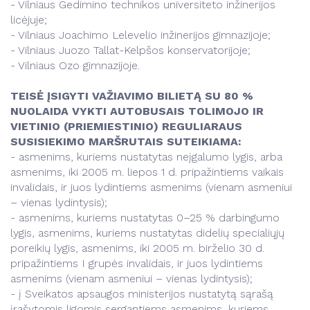
- Vilniaus Gedimino technikos universiteto inžinerijos
licėjuje;
- Vilniaus Joachimo Lelevelio inžinerijos gimnazijoje;
- Vilniaus Juozo Tallat-Kelpšos konservatorijoje;
- Vilniaus Ozo gimnazijoje.
TEISĖ ĮSIGYTI VAŽIAVIMO BILIETĄ SU 80 %
NUOLAIDA VYKTI AUTOBUSAIS TOLIMOJO IR
VIETINIO (PRIEMIESTINIO) REGULIARAUS
SUSISIEKIMO MARŠRUTAIS SUTEIKIAMA:
- asmenims, kuriems nustatytas neįgalumo lygis, arba
asmenims, iki 2005 m. liepos 1 d. pripažintiems vaikais
invalidais, ir juos lydintiems asmenims (vienam asmeniui
– vienas lydintysis);
- asmenims, kuriems nustatytas 0–25 % darbingumo
lygis, asmenims, kuriems nustatytas didelių specialiųjų
poreikių lygis, asmenims, iki 2005 m. birželio 30 d.
pripažintiems I grupės invalidais, ir juos lydintiems
asmenims (vienam asmeniui – vienas lydintysis);
- į Sveikatos apsaugos ministerijos nustatytą sąrašą
įrašytomis ligomis sergantiems asmenims, kuriems