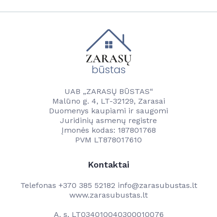
UAB „ZARASŲ BŪSTAS“
Malūno g. 4, LT-32129, Zarasai
Duomenys kaupiami ir saugomi
Juridinių asmenų registre
Įmonės kodas: 187801768
PVM LT878017610
Kontaktai
Telefonas
+370 385 52182
info@zarasubustas.lt
www.zarasubustas.lt
A. s. LT034010040300010076