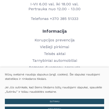
I-VII 6.00 val. iki 18.00 val.
Pertrauka nuo 12.00 - 13.00
Telefonas
+370 385 51333
Informacija
Korupcijos prevencija
Viešieji pirkimai
Teisės aktai
Tarnybiniai automobiliai
Asmens duomenų apsauga
Finansinių ataskaitų rinkiniai
Mūsų svetainė naudoja slapukus (angl. cookies). Šie slapukai naudojami
statistikos ir rinkodaros tikslais.
Darbo užmokestis
Kontaktai
Jei Jūs sutinkate, kad šiems tikslams būtų naudojami slapukai, spauskite
„Sutinku“ ir toliau naudokitės svetaine.
© 2024 Visos teisės saugomos
SUTINKU
Slapukų parinktys