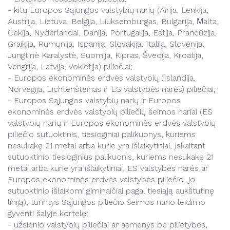
- kitų Europos Sąjungos valstybių narių (Airija, Lenkija,
Austrija, Lietuva, Belgija, Liuksemburgas, Bulgarija, Мalta,
Čekija, Nyderlandai, Danija, Portugalija, Estija, Prancūzija,
Graikija, Rumunija, Ispanija, Slovakija, Italija, Slovėnija,
Jungtinė Karalystė, Suomija, Kipras, Švedija, Kroatija,
Vengrija, Latvija, Vokietija) piliečiai;
- Europos ekonominės erdvės valstybių (Islandija,
Norvegija, Lichtenšteinas ir ES valstybės narės) piliečiai;
- Europos Sąjungos valstybių narių ir Europos
ekonominės erdvės valstybių piliečių šeimos nariai (ES
valstybių narių ir Europos ekonominės erdvės valstybių
piliečio sutuoktinis, tiesioginiai palikuonys, kuriems
nesukakę 21 metai arba kurie yra išlaikytiniai, įskaitant
sutuoktinio tiesioginius palikuonis, kuriems nesukakę 21
metai arba kurie yra išlaikytiniai, ES valstybės narės ar
Europos ekonominės erdvės valstybės piliečio, jo
sutuoktinio išlaikomi giminaičiai pagal tiesiąją aukštutinę
liniją), turintys Sąjungos piliečio šeimos nario leidimo
gyventi šalyje kortelę;
- užsienio valstybių piliečiai ar asmenys be pilietybės,