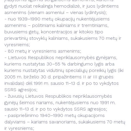
gydyti nuolat reikalinga hemodializė, ir juos lydintiems
asmenims (vienam asmeniui – vienas lydintysis);
- nuo 1939–1990 metų okupacijų nukentėjusiems
asmenims – politiniams kaliniams ir tremtiniams,
buvusiems getų, koncentracijos ar kitokio tipo
prievartinių stovyklų kaliniams, sukakusiems 70 metų ir
vyresniems;
- 80 metų ir vyresniems asmenims;
- Lietuvos Respublikos nepriklausomybės gynėjams,
kuriems nustatytas 30–55 % darbingumo lygis arba
kuriems nustatytas vidutinių specialiųjų poreikių lygis (iki
2005 m. birželio 30 d. pripažintiems II ar III grupės
invalidais) dėl 1991 m. sausio 11–13 d. ir po to vykdytos
SSRS agresijos;
- žuvusių Lietuvos Respublikos nepriklausomybės
gynėjų šeimos nariams, nukentėjusiems nuo 1991 m.
sausio 11–13 d. ir po to vykdytos SSRS agresijos;
- pasipriešinimo 1940–1990 metų okupacijoms
dalyviams – kariams savanoriams, sukakusiems 70 metų
ir vyresniems;