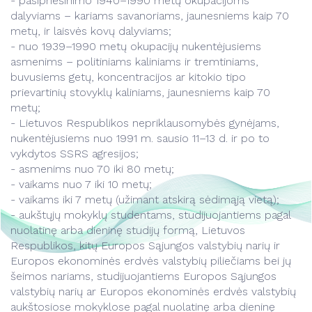
- pasipriešinimo 1940–1990 metų okupacijoms
Kontaktai
Lengvatos
dalyviams – kariams savanoriams, jaunesniems kaip 70
Kontaktai
Darbuotojams
metų, ir laisvės kovų dalyviams;
Gyvūnų vežimas
- nuo 1939–1990 metų okupacijų nukentėjusiems
asmenims – politiniams kaliniams ir tremtiniams,
Projektai
buvusiems getų, koncentracijos ar kitokio tipo
Kontaktai
prievartinių stovyklų kaliniams, jaunesniems kaip 70
metų;
Darbuotojams
- Lietuvos Respublikos nepriklausomybės gynėjams,
Kontaktai
nukentėjusiems nuo 1991 m. sausio 11–13 d. ir po to
vykdytos SSRS agresijos;
- asmenims nuo 70 iki 80 metų;
- vaikams nuo 7 iki 10 metų;
- vaikams iki 7 metų (užimant atskirą sėdimąją vietą);
- aukštųjų mokyklų studentams, studijuojantiems pagal
nuolatinę arba dieninę studijų formą, Lietuvos
Respublikos, kitų Europos Sąjungos valstybių narių ir
Europos ekonominės erdvės valstybių piliečiams bei jų
šeimos nariams, studijuojantiems Europos Sąjungos
valstybių narių ar Europos ekonominės erdvės valstybių
aukštosiose mokyklose pagal nuolatinę arba dieninę