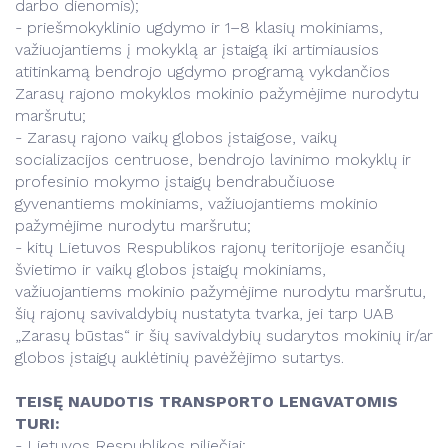
darbo dienomis);
- priešmokyklinio ugdymo ir 1–8 klasių mokiniams,
važiuojantiems į mokyklą ar įstaigą iki artimiausios
atitinkamą bendrojo ugdymo programą vykdančios
Zarasų rajono mokyklos mokinio pažymėjime nurodytu
maršrutu;
- Zarasų rajono vaikų globos įstaigose, vaikų
socializacijos centruose, bendrojo lavinimo mokyklų ir
profesinio mokymo įstaigų bendrabučiuose
gyvenantiems mokiniams, važiuojantiems mokinio
pažymėjime nurodytu maršrutu;
- kitų Lietuvos Respublikos rajonų teritorijoje esančių
švietimo ir vaikų globos įstaigų mokiniams,
važiuojantiems mokinio pažymėjime nurodytu maršrutu,
šių rajonų savivaldybių nustatyta tvarka, jei tarp UAB
„Zarasų būstas“ ir šių savivaldybių sudarytos mokinių ir/ar
globos įstaigų auklėtinių pavėžėjimo sutartys.
TEISĘ NAUDOTIS TRANSPORTO LENGVATOMIS
TURI:
- Lietuvos Respublikos piliečiai;