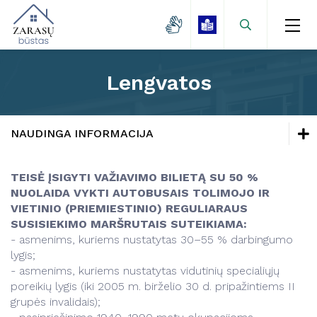
Lengvatos
Naujienos
Zarasų miestas
Naujienos
NAUDINGA INFORMACIJA
Kaimo gyvenvietės
Vandentvarkos skyrius
Naujienos
Naujienos
Lėšų kaupimas
TEISĖ ĮSIGYTI VAŽIAVIMO BILIETĄ SU 50 %
Vartotojams
Tvarkaraščiai
NUOLAIDA VYKTI AUTOBUSAIS TOLIMOJO IR
Mokamų paslaugų kainos
Tvarkaraščiai
Veikla
VIETINIO (PRIEMIESTINIO) REGULIARAUS
Transporto ir komunalinio ūkio skyrius
Projektai
Transporto ir komunalinio ūkio skyrius
SUSISIEKIMO MARŠRUTAIS SUTEIKIAMA:
Vanduo
- asmenims, kuriems nustatytas 30–55 % darbingumo
Paslaugos
Kontaktai
Paslaugos
lygis;
Savitarna
Naudinga informacija
- asmenims, kuriems nustatytas vidutinių specialiųjų
Naudinga informacija
Projektai
poreikių lygis (iki 2005 m. birželio 30 d. pripažintiems II
Projektai
grupės invalidais);
Keleivių vežimo taisyklės
Kainos