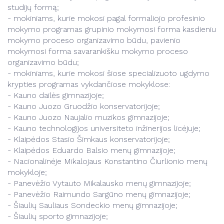
studijų formą;
- mokiniams, kurie mokosi pagal formaliojo profesinio
mokymo programas grupinio mokymosi forma kasdieniu
mokymo proceso organizavimo būdu, pavienio
mokymosi forma savarankišku mokymo proceso
organizavimo būdu;
- mokiniams, kurie mokosi šiose specializuoto ugdymo
krypties programas vykdančiose mokyklose:
- Kauno dailės gimnazijoje;
- Kauno Juozo Gruodžio konservatorijoje;
- Kauno Juozo Naujalio muzikos gimnazijoje;
- Kauno technologijos universiteto inžinerijos licėjuje;
- Klaipėdos Stasio Šimkaus konservatorijoje;
- Klaipėdos Eduardo Balsio menų gimnazijoje;
- Nacionalinėje Mikalojaus Konstantino Čiurlionio menų
mokykloje;
- Panevėžio Vytauto Mikalausko menų gimnazijoje;
- Panevėžio Raimundo Sargūno menų gimnazijoje;
- Šiaulių Sauliaus Sondeckio menų gimnazijoje;
- Šiaulių sporto gimnazijoje;