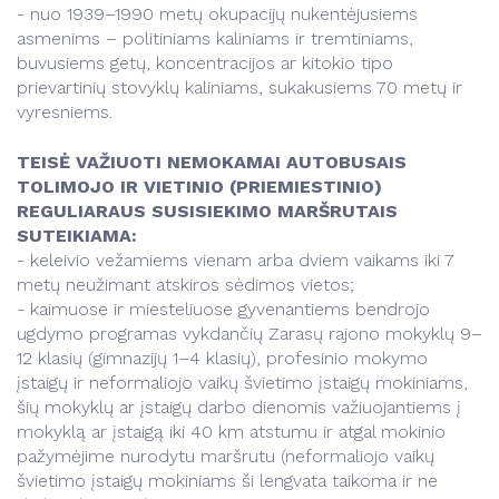
- nuo 1939–1990 metų okupacijų nukentėjusiems
asmenims – politiniams kaliniams ir tremtiniams,
buvusiems getų, koncentracijos ar kitokio tipo
prievartinių stovyklų kaliniams, sukakusiems 70 metų ir
vyresniems.
TEISĖ VAŽIUOTI NEMOKAMAI AUTOBUSAIS
TOLIMOJO IR VIETINIO (PRIEMIESTINIO)
REGULIARAUS SUSISIEKIMO MARŠRUTAIS
SUTEIKIAMA:
- keleivio vežamiems vienam arba dviem vaikams iki 7
metų neužimant atskiros sėdimos vietos;
- kaimuose ir miesteliuose gyvenantiems bendrojo
ugdymo programas vykdančių Zarasų rajono mokyklų 9–
12 klasių (gimnazijų 1–4 klasių), profesinio mokymo
įstaigų ir neformaliojo vaikų švietimo įstaigų mokiniams,
šių mokyklų ar įstaigų darbo dienomis važiuojantiems į
mokyklą ar įstaigą iki 40 km atstumu ir atgal mokinio
pažymėjime nurodytu maršrutu (neformaliojo vaikų
švietimo įstaigų mokiniams ši lengvata taikoma ir ne