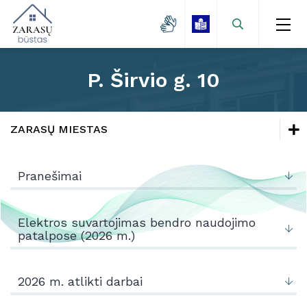
P. Širvio g. 10
Naujienos
Zarasų miestas
ZARASŲ MIESTAS
Kaimo gyvenvietės
Naujienos
Lėšų kaupimas
Pranešimai
Mokamų paslaugų kainos
Zarasų miestas
Projektai
Kaimo gyvenvietės
Elektros suvartojimas bendro naudojimo
patalpose (2026 m.)
Kontaktai
Lėšų kaupimas
Mokamų paslaugų kainos
2026 m. atlikti darbai
Projektai