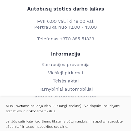
Autobusų stoties darbo laikas
I-VII 6.00 val. iki 18.00 val.
Pertrauka nuo 12.00 - 13.00
Telefonas
+370 385 51333
Informacija
Korupcijos prevencija
Viešieji pirkimai
Teisės aktai
Tarnybiniai automobiliai
Asmens duomenų apsauga
Finansinių ataskaitų rinkiniai
Mūsų svetainė naudoja slapukus (angl. cookies). Šie slapukai naudojami
statistikos ir rinkodaros tikslais.
Darbo užmokestis
Kontaktai
Jei Jūs sutinkate, kad šiems tikslams būtų naudojami slapukai, spauskite
„Sutinku“ ir toliau naudokitės svetaine.