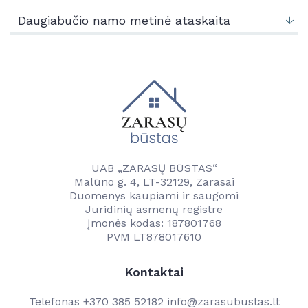
Naujienos
Kontaktai
Daugiabučio namo metinė ataskaita
Vandentvarkos skyrius
Naujienos
Vartotojams
Tvarkaraščiai
Veikla
Transporto ir komunalinio ūkio skyrius
Vanduo
Kontaktai
Paslaugos
Savitarna
Naudinga informacija
Projektai
Projektai
UAB „ZARASŲ BŪSTAS“
Kainos
Malūno g. 4, LT-32129, Zarasai
Kontaktai
Duomenys kaupiami ir saugomi
Kontaktai
Juridinių asmenų registre
Darbuotojams
Įmonės kodas: 187801768
PVM LT878017610
Kontaktai
Telefonas
+370 385 52182
info@zarasubustas.lt