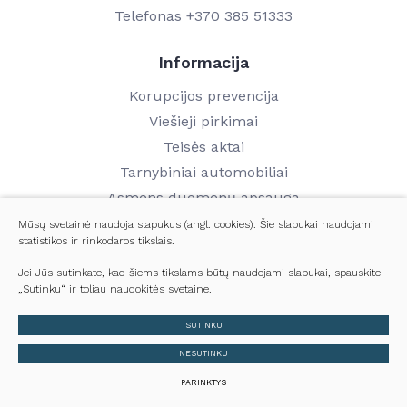
Telefonas
+370 385 51333
Informacija
Korupcijos prevencija
Viešieji pirkimai
Teisės aktai
Tarnybiniai automobiliai
Asmens duomenų apsauga
Finansinių ataskaitų rinkiniai
Mūsų svetainė naudoja slapukus (angl. cookies). Šie slapukai naudojami
statistikos ir rinkodaros tikslais.
Darbo užmokestis
Kontaktai
Jei Jūs sutinkate, kad šiems tikslams būtų naudojami slapukai, spauskite
„Sutinku“ ir toliau naudokitės svetaine.
© 2024 Visos teisės saugomos
SUTINKU
Slapukų parinktys
NESUTINKU
Duomenų apsauga
PARINKTYS
Sukurta:
TEXUS