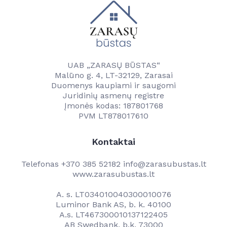
Nuotekų valyklų išleidžiamų teršalų monitoringo
Kontaktai
ataskaitos
Veiklos ataskaita
Veiklos planas
Naujienos
UAB „ZARASŲ BŪSTAS“
Geriamojo vandens tiekimo ir nuotekų tvarkymo
Malūno g. 4, LT-32129, Zarasai
Tvarkaraščiai
paslaugų kokybės reikalavimų duomenys
Duomenys kaupiami ir saugomi
Juridinių asmenų registre
Transporto ir komunalinio ūkio skyrius
Vanduo
Įmonės kodas: 187801768
PVM LT878017610
Kontaktai
Paslaugos
Savitarna
Naudinga informacija
Kontaktai
Projektai
Projektai
Kainos
Telefonas
+370 385 52182
info@zarasubustas.lt
Kontaktai
www.zarasubustas.lt
Kontaktai
Darbuotojams
A. s. LT034010040300010076
Luminor Bank AS, b. k. 40100
A.s. LT467300010137122405
AB Swedbank, b.k. 73000