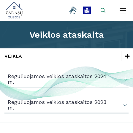
Veiklos ataskaita
Naujienos
Zarasų miestas
Naujienos
VEIKLA
Kaimo gyvenvietės
Vandentvarkos skyrius
Naujienos
Lėšų kaupimas
Vartotojams
Reguliuojamos veiklos ataskaitos 2024
Mokamų paslaugų kainos
Vandentvarkos skyrius
m.
Veikla
Projektai
Vartotojams
Vanduo
Reguliuojamos veiklos ataskaitos 2023
Kontaktai
Veikla
m.
Savitarna
Vandentiekis
Projektai
Nuotekos
Kainos